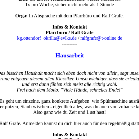
1x pro Woche, sicher nicht mehr als 1 Stunde
Orga:
In Absprache mit dem Pfarrbüro und Ralf Grafe.
Infos & Kontakt
Pfarrbüro / Ralf Grafe
kg.ottendorf_okrilla@evlks.de
/
ralfgrafe@t-online.de
----------
Hausarbeit
as bisschen Haushalt macht sich eben doch nicht von allein, sagt unse
rung entgegen diesem alten Klassiker. Umso wichtiger, dass sie erledig
und erst dann fühlen sich meist alle richtig wohl.
Frei nach dem Motto: "Viele Hände, schnelles Ende!"
Es geht um einzelne, ganz konkrete Aufgaben, wie Spülmaschine ausr
er putzen, Staub wischen - eigentlich alles, was du auch von zuhause k
Also ganz wie du Zeit und Lust hast!
alf Grafe. Anmelden kannst du dich hier auch für den regelmäßig stat
Infos & Kontakt