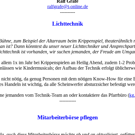
Ralf Grafe
ralfgrafe@t-online.de
----------
Lichttechnik
 Bühne, zum Beispiel der Altarraum beim Krippenspiel, theaterähnlich m
 an ist? Dann könntest du unser neuer Lichttechniker und Ansprechpartn
ichttechnik ist vorhanden, wir suchen jemanden, der Freude am Umga
 allem 1x im Jahr bei Krippenspielen an Heilig Abend, zudem 1-2 Prob
nlässen wie Kindermusicals; der Aufbau der Technik erfolgt üblicherwe
t nicht nötig, da genug Personen mit dem nötigen Know-How für eine E
 Handeln ist wichtig, da alle Scheinwerfer absturzsicher befestigt we
ne jemanden vom Technik-Team an oder kontaktiere das Pfarrbüro (
kg
-----------
Mitarbeiterbörse pflegen
Ja, auch diese Mitarbeiterbörse möchte ab und an aktualisiert, gefütter