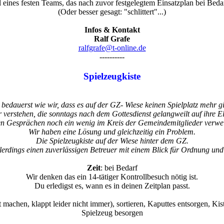
 eines festen Teams, das nach zuvor festgelegtem Einsatzplan bei Bedarf
(Oder besser gesagt: "schlittert"...)
Infos & Kontakt
Ralf Grafe
ralfgrafe@t-online.de
----------
Spielzeugkiste
bedauerst wie wir, dass es auf der GZ- Wiese keinen Spielplatz mehr g
 verstehen, die sonntags nach dem Gottesdienst gelangweilt auf ihre 
en Gesprächen noch ein wenig im Kreis der Gemeindemitglieder verwei
Wir haben eine Lösung und gleichzeitig ein Problem.
Die Spielzeugkiste auf der Wiese hinter dem GZ.
llerdings einen zuverlässigen Betreuer mit einem Blick für Ordnung und
Zeit
: bei Bedarf
Wir denken das ein 14-tätiger Kontrollbesuch nötig ist.
Du erledigst es, wann es in deinen Zeitplan passt.
t machen, klappt leider nicht immer), sortieren, Kaputtes entsorgen, K
Spielzeug besorgen