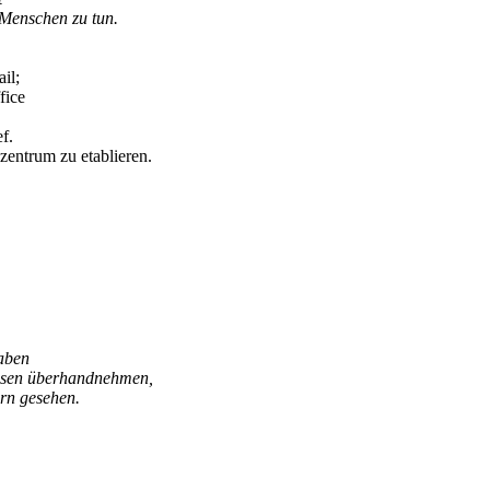
 Menschen zu tun.
il;
fice
f.
entrum zu etablieren.
haben
assen überhandnehmen,
rn gesehen.