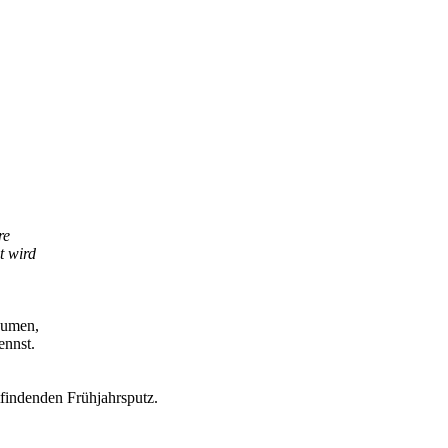
re
t wird
äumen,
ennst.
tfindenden Frühjahrsputz.