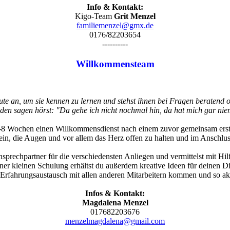
Info & Kontakt:
Kigo-Team
Grit Menzel
familiemenzel@gmx.de
0176/82203654
----------
Willkommensteam
te an, um sie kennen zu lernen und stehst ihnen bei Fragen beratend o
den sagen hörst: "Da gehe ich nicht nochmal hin, da hat mich gar n
 6-8 Wochen einen Willkommensdienst nach einem zuvor gemeinsam erst
sein, die Augen und vor allem das Herz offen zu halten und im Anschlu
nsprechpartner für die verschiedensten Anliegen und vermittelst mit Hi
iner kleinen Schulung erhältst du außerdem kreative Ideen für deinen Di
 Erfahrungsaustausch mit allen anderen Mitarbeitern kommen und so akt
Infos & Kontakt:
Magdalena Menzel
017682203676
menzelmagdalena@gmail.com