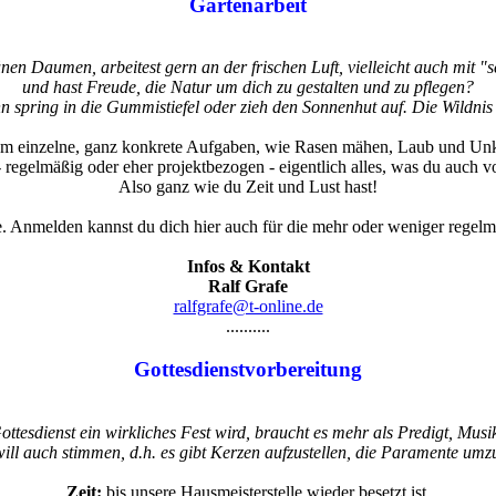
Gartenarbeit
nen Daumen, arbeitest gern an der frischen Luft, vielleicht auch mit 
und hast Freude, die Natur um dich zu gestalten und zu pflegen?
 spring in die Gummistiefel oder zieh den Sonnenhut auf. Die Wildnis 
m einzelne, ganz konkrete Aufgaben, wie Rasen mähen, Laub und Unkr
 regelmäßig oder eher projektbezogen - eigentlich alles, was du auch v
Also ganz wie du Zeit und Lust hast!
. Anmelden kannst du dich hier auch für die mehr oder weniger regelmä
Infos & Kontakt
Ralf Grafe
ralfgrafe@t-online.de
..........
Gottesdienstvorbereitung
ttesdienst ein wirkliches Fest wird, braucht es mehr als Predigt, Mus
ill auch stimmen, d.h. es gibt Kerzen aufzustellen, die Paramente umz
Zeit:
bis unsere Hausmeisterstelle wieder besetzt ist,