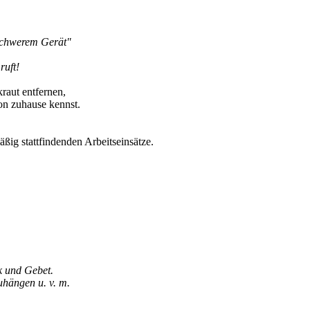
"schwerem Gerät"
ruft!
aut entfernen,
on zuhause kennst.
ßig stattfindenden Arbeitseinsätze.
ik und Gebet.
uhängen u. v. m.