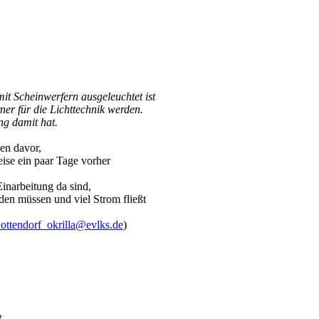
it Scheinwerfern ausgeleuchtet ist
er für die Lichttechnik werden.
ng damit hat.
en davor,
ise ein paar Tage vorher
inarbeitung da sind,
rden müssen und viel Strom fließt
.ottendorf_okrilla@evlks.de
)
t