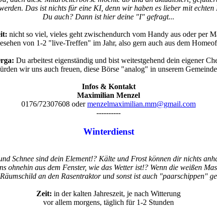
werden. Das ist nichts für eine KI, denn wir haben es lieber mit echten
Du auch? Dann ist hier deine "I" gefragt...
it:
nicht so viel, vieles geht zwischendurch vom Handy aus oder per Ma
esehen von 1-2 "live-Treffen" im Jahr, also gern auch aus dem Homeof
rga:
Du arbeitest eigenständig und bist weitestgehend dein eigener Che
ürden wir uns auch freuen, diese Börse "analog" in unserem Gemeindez
Infos & Kontakt
Maximilian Menzel
0176/72307608 oder
menzelmaximilian.mm@gmail.com
----------
Winterdienst
und Schnee sind dein Element!? Kälte und Frost können dir nichts an
ns ohnehin aus dem Fenster, wie das Wetter ist!? Wenn die weißen M
Räumschild an den Rasentraktor und sonst ist auch "paarschippen" ge
Zeit:
in der kalten Jahreszeit, je nach Witterung
vor allem morgens, täglich für 1-2 Stunden