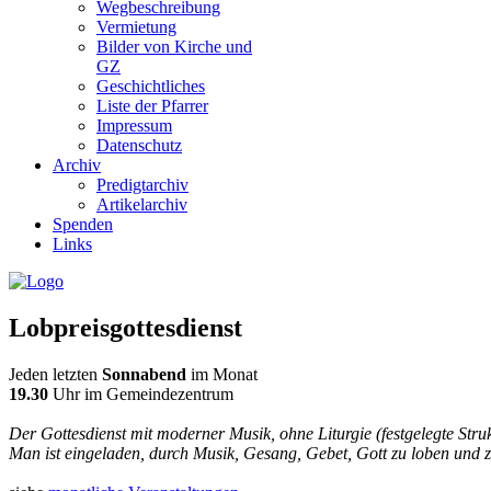
Wegbeschreibung
Vermietung
Bilder von Kirche und
GZ
Geschichtliches
Liste der Pfarrer
Impressum
Datenschutz
Archiv
Predigtarchiv
Artikelarchiv
Spenden
Links
Lobpreisgottesdienst
Jeden letzten
Sonnabend
im Monat
19.30
Uhr im Gemeindezentrum
Der Gottesdienst mit moderner Musik, ohne Liturgie (festgelegte Stru
Man ist eingeladen, durch Musik, Gesang, Gebet, Gott zu loben und z